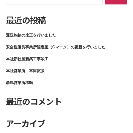
ー
対
象:
シ
最近の投稿
ョ
ン
運送約款の改正を行いました
安全性優良事業所認定証（Gマーク）の更新を行いました
本社新社屋新築工事竣工
本社営業所 車庫拡張
群馬営業所移転
最近のコメント
アーカイブ