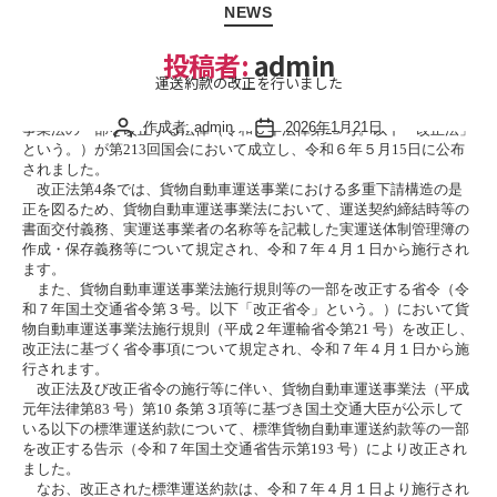
カ
NEWS
テ
ゴ
投稿者:
admin
リ
ー
運送約款の改正を行いました
流通業務の総合化及び効率化の促進に関する法律及び貨物自動車運送
投
作成者:
admin
投
2026年1月21日
事業法の一部を改正する法律（令和６年法律第23 号。以下「改正法」
稿
稿
という。）が第213回国会において成立し、令和６年５月15日に公布
されました。
者
日
改正法第4条では、貨物自動車運送事業における多重下請構造の是
正を図るため、貨物自動車運送事業法において、運送契約締結時等の
書面交付義務、実運送事業者の名称等を記載した実運送体制管理簿の
作成・保存義務等について規定され、令和７年４月１日から施行され
ます。
また、貨物自動車運送事業法施行規則等の一部を改正する省令（令
和７年国土交通省令第３号。以下「改正省令」という。）において貨
物自動車運送事業法施行規則（平成２年運輸省令第21 号）を改正し、
改正法に基づく省令事項について規定され、令和７年４月１日から施
行されます。
改正法及び改正省令の施行等に伴い、貨物自動車運送事業法（平成
元年法律第83 号）第10 条第３項等に基づき国土交通大臣が公示して
いる以下の標準運送約款について、標準貨物自動車運送約款等の一部
を改正する告示（令和７年国土交通省告示第193 号）により改正され
ました。
なお、改正された標準運送約款は、令和７年４月１日より施行され