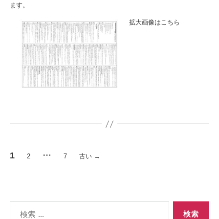
ます。
拡大画像は
こちら
投
…
1
2
7
古い
→
稿
ナ
ビ
検
ゲ
索