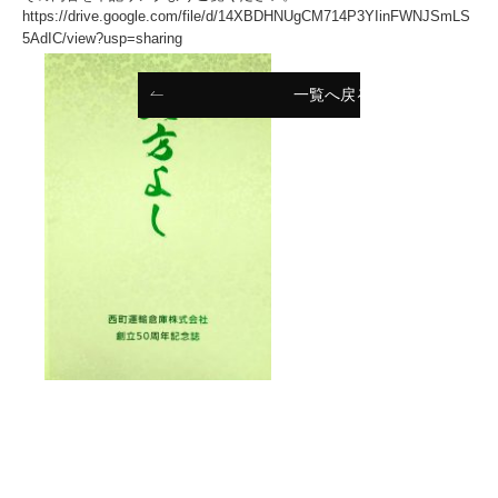
https://drive.google.com/file/d/14XBDHNUgCM714P3YIinFWNJSmLS
5AdIC/view?usp=sharing
一覧へ戻る